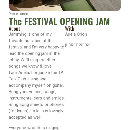
Photo: Anon
The FESTIVAL OPENING JAM
About:
With:
Jamming is one of my
Ariela Orion
favorite activities at the
אריאלה אוריון
festival and I’m very happy to
lead the opening jam in the
lobby. We’ll sing together
songs we know & love.
I am Ariela, I organize the TA
Folk Club. I sing and
accompany myself on guitar.
Bring your voices, songs,
instruments, ears and smiles.
Bring song sheets or phones
(for lyrics). La la la is lovingly
accepted as well.
Everyone who likes singing